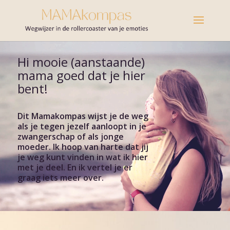
Hi mooie (aanstaande)
mama goed dat je hier
bent!
Dit Mamakompas wijst je de weg
als je tegen jezelf aanloopt in je
Videospeler
zwangerschap of als jonge
moeder. Ik hoop van harte dat jij
je weg kunt vinden in wat ik hier
met je deel. En ik vertel je er
graag iets meer over.